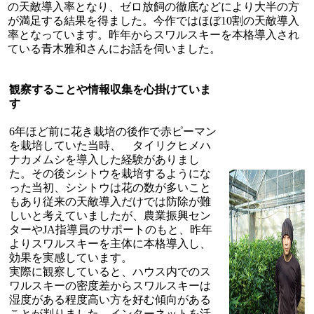
の天敵導入率となり、ゼロ放飼の徹底などにより大半の方
が満足する結果を得ました。今作ではほぼ10割の天敵導入
率となっています。昨年からスワルスキーを本格導入され
ている青木雅和さんにお話を伺いました。
観察することや情報収集を心掛けていま
す
6年ほど前に花き栽培の後作で赤ピーマン
を栽培していた当時、 タイリクヒメハ
ナカメムシを導入した経験がありまし
た。その後シシトウを栽培するようにな
った当初、シシトウは花の数が多いこと
もあり従来の天敵導入だけでは防除が難
しいと考えていましたが、農業振興セン
ターやJA指導員のサポートのもと、昨年
よりスワルスキーを主体に本格導入し、
効果を実感しています。
実際に観察していると、ハウス内でのス
ワルスキーの密度差からスワルスキーは
湿度がある程度高い方を好む傾向がある
ことが判りました。インターネットを活