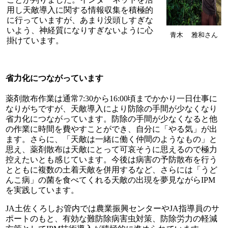
用し天敵導入に関する情報収集を積極的
に行っていますが、あまり没頭しすぎな
いよう、神経質になりすぎないように心
青木 雅和さん
掛けています。
省力化につながっています
薬剤散布作業は通常7:30から16:00頃までかかり一日仕事に
なりがちですが、天敵導入により防除の手間が少なくなり
省力化につながっています。防除の手間が少なくなると他
の作業に時間を費やすことができ、自分に「やる気」が出
ます。さらに、「天敵は一緒に働く仲間のようなもの」と
思え、薬剤散布は天敵にとって可哀そうに思えるので極力
控えたいとも感じています。今後は病害の予防散布を行う
とともに複数の土着天敵を併用するなど、さらには「うど
んこ病」の菌を食べてくれる天敵の出現を夢見ながらIPM
を実践しています。
JA土佐くろしお管内では農業振興センターやJA指導員のサ
ポートのもと、有効な難防除病害虫対策、防除労力の軽減