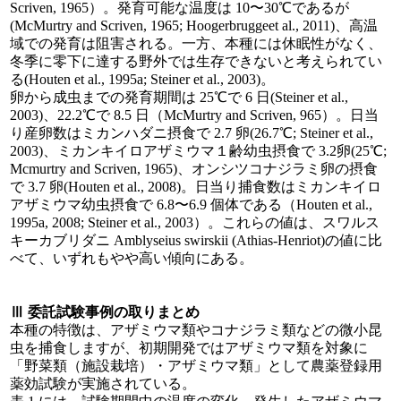
Scriven, 1965）。発育可能な温度は 10〜30℃であるが
(McMurtry and Scriven, 1965; Hoogerbruggeet al., 2011)、高温
域での発育は阻害される。一方、本種には休眠性がなく、
冬季に零下に達する野外では生存できないと考えられてい
る(Houten et al., 1995a; Steiner et al., 2003)。
卵から成虫までの発育期間は 25℃で 6 日(Steiner et al.,
2003)、22.2℃で 8.5 日（McMurtry and Scriven, 965）。日当
り産卵数はミカンハダニ摂食で 2.7 卵(26.7℃; Steiner et al.,
2003)、ミカンキイロアザミウマ１齢幼虫摂食で 3.2卵(25℃;
Mcmurtry and Scriven, 1965)、オンシツコナジラミ卵の摂食
で 3.7 卵(Houten et al., 2008)。日当り捕食数はミカンキイロ
アザミウマ幼虫摂食で 6.8〜6.9 個体である（Houten et al.,
1995a, 2008; Steiner et al., 2003）。これらの値は、スワルス
キーカブリダニ Amblyseius swirskii (Athias-Henriot)の値に比
べて、いずれもやや高い傾向にある。
Ⅲ 委託試験事例の取りまとめ
本種の特徴は、アザミウマ類やコナジラミ類などの微小昆
虫を捕食しますが、初期開発ではアザミウマ類を対象に
「野菜類（施設栽培）・アザミウマ類」として農薬登録用
薬効試験が実施されている。