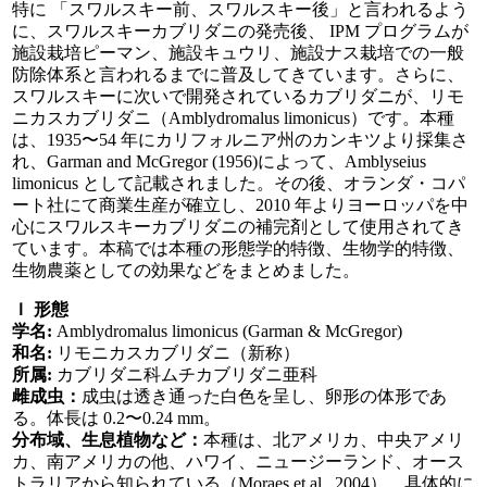
特に 「スワルスキー前、スワルスキー後」と言われるよう
に、スワルスキーカブリダニの発売後、 IPM プログラムが
施設栽培ピーマン、施設キュウリ、施設ナス栽培での一般
防除体系と言われるまでに普及してきています。さらに、
スワルスキーに次いで開発されているカブリダニが、リモ
ニカスカブリダニ（Amblydromalus limonicus）です。本種
は、1935〜54 年にカリフォルニア州のカンキツより採集さ
れ、Garman and McGregor (1956)によって、Amblyseius
limonicus として記載されました。その後、オランダ・コパ
ート社にて商業生産が確立し、2010 年よりヨーロッパを中
心にスワルスキーカブリダニの補完剤として使用されてき
ています。本稿では本種の形態学的特徴、生物学的特徴、
生物農薬としての効果などをまとめました。
Ｉ 形態
学名:
Amblydromalus limonicus (Garman & McGregor)
和名:
リモニカスカブリダニ（新称）
所属:
カブリダニ科ムチカブリダニ亜科
雌成虫：
成虫は透き通った白色を呈し、卵形の体形であ
る。体長は 0.2〜0.24 mm。
分布域、生息植物など：
本種は、北アメリカ、中央アメリ
カ、南アメリカの他、ハワイ、ニュージーランド、オース
トラリアから知られている（Moraes et al., 2004）。具体的に