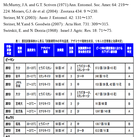
McMurtry, J.A. and G.T. Scriven (1971) Ann. Entomol. Soc. Amer. 64: 219〜
224. Moraes, G.J. de et al. (2004) : Zootaxa 434: 9 〜230.
Steiner, M.Y. (2003) : Austr. J. Entomol. 42: 131〜137.
Steiner, M.Y.and S. Goodwin (2007) : Acta Hort. 731: 309〜315.
Swirskii, E. and N. Dorzia (1968) : Israel J. Agric. Res. 18: 71〜75.