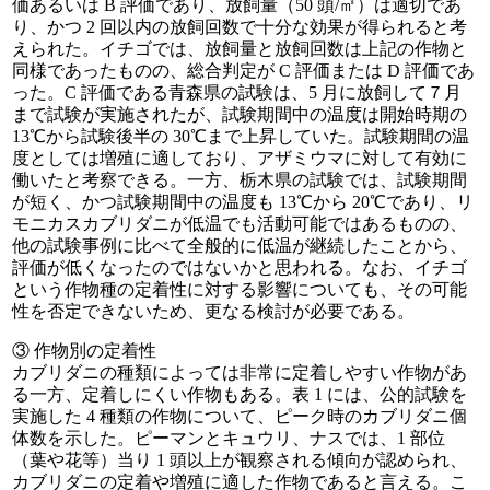
価あるいは B 評価であり、放飼量（50 頭/㎡）は適切であ
り、かつ 2 回以内の放飼回数で十分な効果が得られると考
えられた。イチゴでは、放飼量と放飼回数は上記の作物と
同様であったものの、総合判定が C 評価または D 評価であ
った。C 評価である青森県の試験は、5 月に放飼して７月
まで試験が実施されたが、試験期間中の温度は開始時期の
13℃から試験後半の 30℃まで上昇していた。試験期間の温
度としては増殖に適しており、アザミウマに対して有効に
働いたと考察できる。一方、栃木県の試験では、試験期間
が短く、かつ試験期間中の温度も 13℃から 20℃であり、リ
モニカスカブリダニが低温でも活動可能ではあるものの、
他の試験事例に比べて全般的に低温が継続したことから、
評価が低くなったのではないかと思われる。なお、イチゴ
という作物種の定着性に対する影響についても、その可能
性を否定できないため、更なる検討が必要である。
③ 作物別の定着性
カブリダニの種類によっては非常に定着しやすい作物があ
る一方、定着しにくい作物もある。表 1 には、公的試験を
実施した 4 種類の作物について、ピーク時のカブリダニ個
体数を示した。ピーマンとキュウリ、ナスでは、1 部位
（葉や花等）当り 1 頭以上が観察される傾向が認められ、
カブリダニの定着や増殖に適した作物であると言える。こ