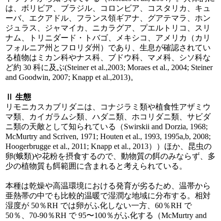
は、ボリビア、ブラジル、コロンビア、コスタリカ、キュ
ーバ、エクアドル、フランス領ギアナ、グアテマラ、ホン
ジュラス、ジャマイカ、ニカラグア、プエルトリコ、スリ
ナム、トリニダード・トバゴ、メキシコ、アメリカ（カリ
フォルニア州とフロリダ州）であり、生息が確認されてい
る植物はミカン科やナス科、ブドウ科、マメ科、シソ科な
ど約 30 科に及ぶ(Steiner et al.,2003; Moraes et al., 2004; Steiner
and Goodwin, 2007; Knapp et al.,2013)。
Ⅱ 生態
リモニカスカブリダニは、コナジラミ類や植食性アザミウ
マ類、カイガラムシ類、ハダニ類、ホコリダニ類、サビダ
ニ類の天敵として知られている（Swirskii and Dorzia, 1968;
McMurtry and Scriven, 1971; Houten et al., 1993, 1995a,b, 2008;
Hoogerbrugge et al., 2011; Knapp et al., 2013））ほか、昆虫の
卵(蛾類)や花粉を摂食するので、動物質の餌のみならず、多
少の植物質も餌範囲に含まれると考えられている。
本種は乾燥や高温環境における発育が劣るため、温帯から
亜熱帯の中でも比較的温暖で湿潤な地域に分布する。相対
湿度が 50％RH では卵がふ化しない一方、60％RH で
50％、70-90％RH で 95〜100％がふ化する（McMurtry and