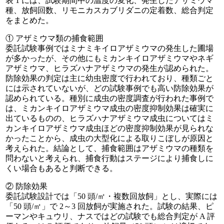
表 1 には、試験期間中の温度の変化、発生したアザミウマ
種、放飼回数、リモニカスカブリダニの定着数、総合判定
をまとめた。
① アザミウマ類の捕食範囲
委託試験事例ではミナミキイロアザミウマの発生した圃場
が多かったが、その他にもミカンキイロアザミウマやネギ
アザミウマ、ヒラズハナアザミウマの発生が認められた。
防除効果の判定は主に幼虫密度で行われており、種類ごと
には示されていないが、どの試験事例でも高い防除効果が
認められている。種別に成虫の密度調査が行われた事例で
は、ミカンキイロアザミウマ成虫の密度抑制効果は確実に
出ているものの、ヒラズハナアザミウマ成虫についてはミ
カンキイロアザミウマ成虫ほどの密度抑制効果が見られな
かったことから、成虫の大型化による取りこぼしが原因と
考えられた。結論として、捕食範囲はアザミウマの種類を
問わないと考えられ、捕食行動はステージにより捕食しに
くい場合もあると判断できる。
② 防除効果
委託試験設計では「50 頭/㎡・複数回放飼」とし、実際には
「50 頭/㎡」で 2～3 回放飼が実施された。試験の結果、ピ
ーマンやキュウリ、ナスではどの試験でも総合判定が A 評