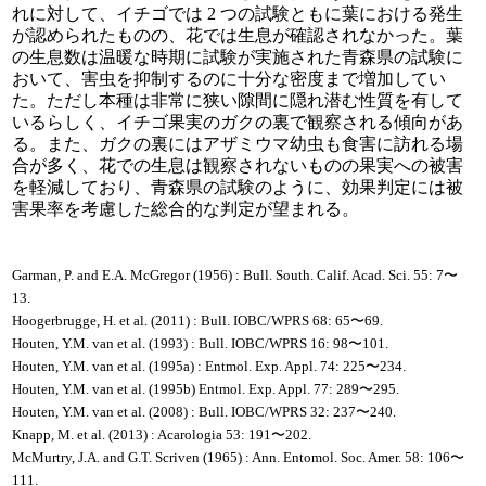
れに対して、イチゴでは 2 つの試験ともに葉における発生
が認められたものの、花では生息が確認されなかった。葉
の生息数は温暖な時期に試験が実施された青森県の試験に
おいて、害虫を抑制するのに十分な密度まで増加してい
た。ただし本種は非常に狭い隙間に隠れ潜む性質を有して
いるらしく、イチゴ果実のガクの裏で観察される傾向があ
る。また、ガクの裏にはアザミウマ幼虫も食害に訪れる場
合が多く、花での生息は観察されないものの果実への被害
を軽減しており、青森県の試験のように、効果判定には被
害果率を考慮した総合的な判定が望まれる。
Garman, P. and E.A. McGregor (1956) : Bull. South. Calif. Acad. Sci. 55: 7〜
13.
Hoogerbrugge, H. et al. (2011) : Bull. IOBC/WPRS 68: 65〜69.
Houten, Y.M. van et al. (1993) : Bull. IOBC/WPRS 16: 98〜101.
Houten, Y.M. van et al. (1995a) : Entmol. Exp. Appl. 74: 225〜234.
Houten, Y.M. van et al. (1995b) Entmol. Exp. Appl. 77: 289〜295.
Houten, Y.M. van et al. (2008) : Bull. IOBC/WPRS 32: 237〜240.
Knapp, M. et al. (2013) : Acarologia 53: 191〜202.
McMurtry, J.A. and G.T. Scriven (1965) : Ann. Entomol. Soc. Amer. 58: 106〜
111.