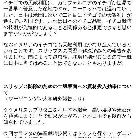
イチゴでの天敵利用は、カリフォルニアのイチゴが世界で
一番早く普及した産地ですが、ヨーロッパでは遅れていま
した。日本は米国に次いで二番目にイチゴでの天敵利用が
進んでいる国です。これは日本のイチゴ品種、イチゴ栽培
の技術が先進的であることと関係あると推定できると思い
ますがいかがでしょう？
なおイタリアのイチゴでも天敵利用はかなり進んでいると
いうことです。スリップスの問題も解決済みとの報告があ
りました。国によって昆虫相、栽培時期が異なるので一概
に日本に当てはめることはできないこともありますが。
スリップス防除のための土壌表面への資材投入効果につい
て
（ワーゲニンゲン大学研究報告より）
ククメリスカブリダニを利用する場合、高い湿度や米ぬか
を通路にまくことで効果が上がることが日本でも以前から
知られていました。
今回オランダの温室栽培技術ではトップを行くワーゲニン