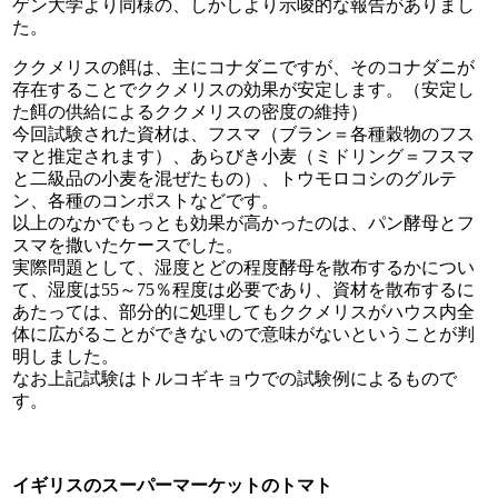
ゲン大学より同様の、しかしより示唆的な報告がありまし
た。
ククメリスの餌は、主にコナダニですが、そのコナダニが
存在することでククメリスの効果が安定します。（安定し
た餌の供給によるククメリスの密度の維持）
今回試験された資材は、フスマ（ブラン＝各種穀物のフス
マと推定されます）、あらびき小麦（ミドリング＝フスマ
と二級品の小麦を混ぜたもの）、トウモロコシのグルテ
ン、各種のコンポストなどです。
以上のなかでもっとも効果が高かったのは、パン酵母とフ
スマを撒いたケースでした。
実際問題として、湿度とどの程度酵母を散布するかについ
て、湿度は55～75％程度は必要であり、資材を散布するに
あたっては、部分的に処理してもククメリスがハウス内全
体に広がることができないので意味がないということが判
明しました。
なお上記試験はトルコギキョウでの試験例によるもので
す。
イギリスのスーパーマーケットのトマト