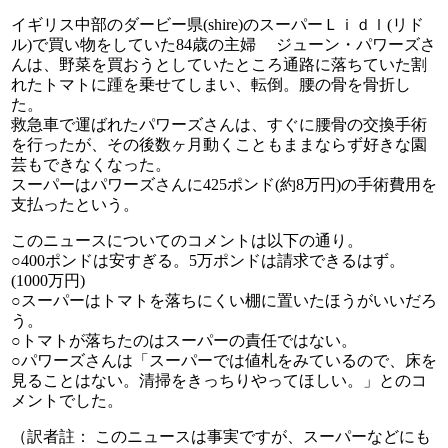
イギリス中部のダービー県(shire)のスーパーＬｉｄｌ(リド
ル)で買い物をしていた84歳の主婦 ジューン・パワーズさ
んは、野菜を買おうとしていたところ通路に落ちていた割
れたトマトに踵を乗せてしまい、転倒。腰の骨を骨折し
た。
救急車で運ばれたパワーズさんは、すぐに腰骨の交換手術
を行ったが、その後数ヶ月動くこともままならず好きな園
芸もできなくなった。
スーパーはパワーズさんに425ポンド(約8万円)の手術費用を
支払ったという。
このニュースについてのコメントは以下の通り。
○400ポンドは安すぎる。5万ポンドは請求できるはず。
(1000万円)
○スーパーはトマトを落ちにくい棚に置いたほうがいいだろ
う。
○トマトが落ちたのはスーパーの責任ではない。
○パワーズさんは「スーパーでは値札をみているので、床を
見ることはない。清掃をきっちりやってほしい。」とのコ
メントでした。
（訳者註： このニュースは事実ですが、スーパーなどにも