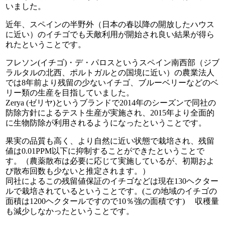
いました。
近年、スペインの半野外（日本の春以降の開放したハウス
に近い）のイチゴでも天敵利用が開始され良い結果が得ら
れたということです。
フレソン(イチゴ)・デ・パロスというスペイン南西部（ジブ
ラルタルの北西、ポルトガルとの国境に近い）の農業法人
では8年前より残留の少ないイチゴ、ブルーベリーなどのベ
リー類の生産を目指していました。
Zerya (ゼリヤ)というブランドで2014年のシーズンで同社の
防除方針によるテスト生産が実施され、2015年より全面的
に生物防除が利用されるようになったということです。
果実の品質も高く、より自然に近い状態で栽培され、残留
値は0.01PPM以下に抑制することができたということで
す。（農薬散布は必要に応じて実施しているが、初期およ
び散布回数も少ないと推定されます。）
同社によるこの残留値保証のイチゴなどは現在130ヘクター
ルで栽培されているということです。(この地域のイチゴの
面積は1200ヘクタールですので10％強の面積です) 収穫量
も減少しなかったということです。