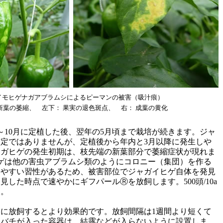
イモヒゲナガアブラムシによるピーマンの被害（吸汁痕）
新葉の萎縮、 左下： 果実の退色斑点、 右： 成葉の黄化
～10月に定植した後、翌年の5月頃まで栽培が続きます。ジャ
定ではありませんが、定植後から年内と3月以降に発生しや
ャガヒゲの発生初期は、枝先端の新葉部分で萎縮症状が現れま
ゲは他の害虫アブラムシ類のようにコロニー（集団）を作る
しやすい習性があるため、被害部位でジャガイヒゲ自体を発見
した時点で速やかにギフパールⓇを放飼します。500頭/10a
す。
に放飼するとより効果的です。放飼間隔は1週間より短くて
ラバチが入った容器は、結露などが入らないように設置しま