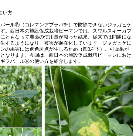
使い方
ィパールⓇ（コレマンアブラバチ）で防除できないジャガヒゲ
ます。西日本の施設促成栽培ピーマンでは、スワルスキーカブ
及にともなって農薬の使用量が減った結果、従来では問題にな
発生するようになり、被害が顕在化しています。ジャガヒゲに
ンの果実には退色斑点が生じるため（図3左下）、可販果が
失となります。今回は、西日本の施設促成栽培ピーマンにおけ
のギフパールⓇの使い方を紹介します。