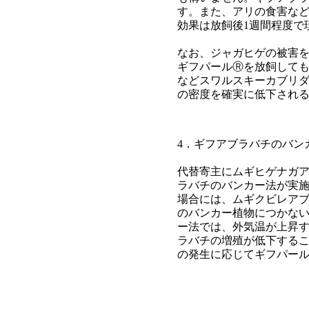
す。また、アリの食害な
効果は放飼後1週間程度で
なお、ジャガヒゲの被害を
ギフパールⓇを放飼して
などスワルスキーカブリ
の密度を確実に低下され
4．ギフアブラバチのバン
代替寄主にムギヒゲナガ
ラバチのバンカー法が実
場合には、ムギクビレア
のバンカー植物につかな
ー法では、外気温が上昇
ラバチの増殖が低下する
の発生に応じてギフパー