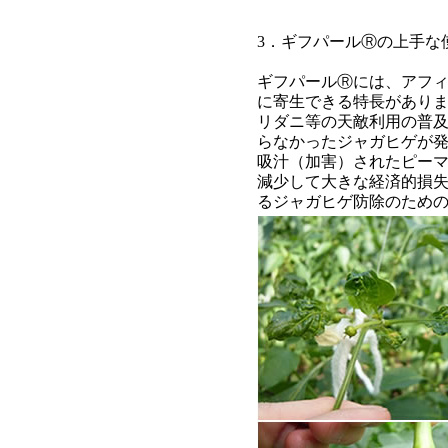
3．ギフパールⓇの上手な
ギフパールⓇには、アフ
に寄生できる特長があり
リダニ等の天敵利用の普
らなかったジャガヒゲが
吸汁（加害）されたピーマ
減少して大きな経済的損
るジャガヒゲ防除のため