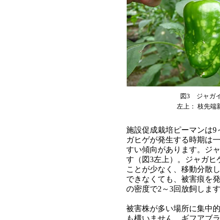
図3 ジャガ
左上： 枝先端
施設促成栽培ピーマンは9
ガヒゲが発生する時期は一
すい傾向があります。ジ
す（図3左上）。ジャガヒ
ことが少なく、移動分散
できなくても、被害痕を発見
の密度で2～3回放飼しま
被害株が多い場所に集中的
も構いません。ギフアブ