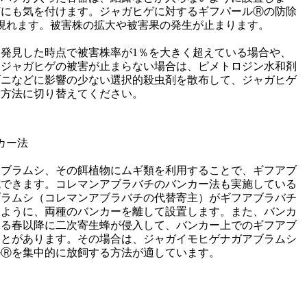
どにも気を付けます。ジャガヒゲに対するギフパールⓇの防除
現れます。被害株の拡大や被害果の発生が止まります。
発見した時点で被害株率が1％を大きく超えている場合や、
もジャガヒゲの被害が止まらない場合は、ピメトロジン水和剤
ダニなどに影響の少ない選択的殺虫剤を散布して、ジャガヒゲ
る方法に切り替えてください。
カー法
アブラムシ、その餌植物にムギ類を利用することで、ギフアブ
施できます。コレマンアブラバチのバンカー法も実施している
ブラムシ（コレマンアブラバチの代替寄主）がギフアブラバチ
いように、両種のバンカーを離して設置します。また、バンカ
する春以降に二次寄生蜂が侵入して、バンカー上でのギフアブ
ことがあります。その場合は、ジャガイモヒゲナガアブラムシ
ルⓇを集中的に放飼する方法が適しています。