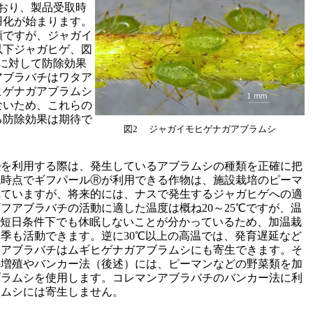
ており、製品受取時
羽化が始まります。
類ですが、ジャガイ
以下ジャガヒゲ、図
に対して防除効果
アブラバチはワタア
ヒゲナガアブラムシ
ないため、これらの
る防除効果は期待で
図2 ジャガイモヒゲナガアブラムシ
Ⓡを利用する際は、発生しているアブラムシの種類を正確に把
現時点でギフパールⓇが利用できる作物は、施設栽培のピーマ
れていますが、将来的には、ナスで発生するジャガヒゲへの適
フアブラバチの活動に適した温度は概ね20～25℃ですが、温
低温短日条件下でも休眠しないことが分かっているため、加温栽
季も活動できます。逆に30℃以上の高温では、発育遅延など
フアブラバチはムギヒゲナガアブラムシにも寄生できます。そ
の増殖やバンカー法（後述）には、ピーマンなどの野菜類を加
ブラムシを使用します。コレマンアブラバチのバンカー法に利
ラムシには寄生しません。