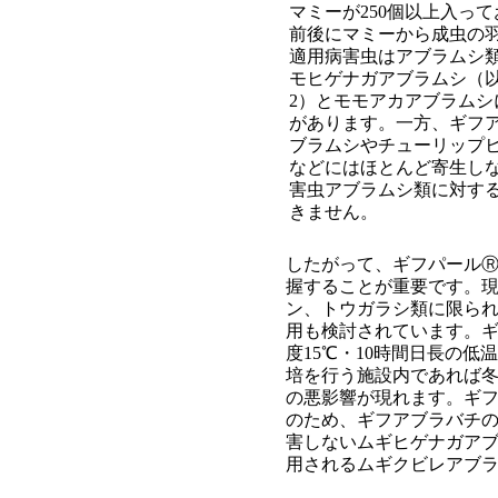
マミーが250個以上入っ
前後にマミーから成虫の
適用病害虫はアブラムシ
モヒゲナガアブラムシ（
2）とモモアカアブラムシ
があります。一方、ギフ
ブラムシやチューリップ
などにはほとんど寄生し
害虫アブラムシ類に対す
きません。
したがって、ギフパール
握することが重要です。
ン、トウガラシ類に限ら
用も検討されています。ギ
度15℃・10時間日長の
培を行う施設内であれば冬
の悪影響が現れます。ギ
のため、ギフアブラバチ
害しないムギヒゲナガア
用されるムギクビレアブ