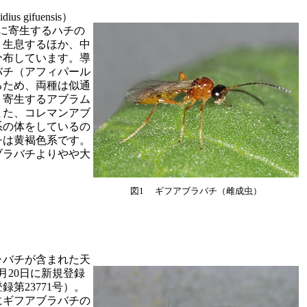
 gifuensis）
に寄生するハチの
く生息するほか、中
分布しています。導
バチ（アフィパール
るため、両種は似通
、寄生するアブラム
また、コレマンアブ
系の体をしているの
チは黄褐色系です。
ブラバチよりやや大
図1 ギフアブラバチ（雌成虫）
ラバチが含まれた天
月20日に新規登録
第23771号）。
にギフアブラバチの