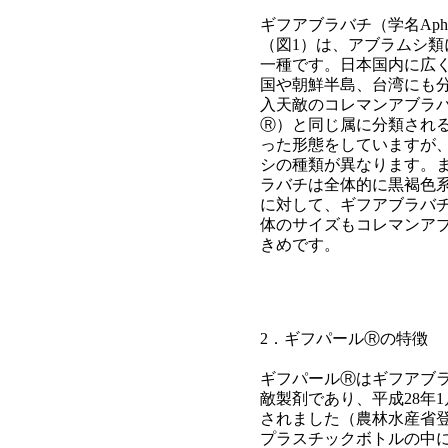
ギフアブラバチ（学名Aphidius
（図1）は、アブラムシ類
一種です。日本国内に広
国や朝鮮半島、台湾にも
入天敵のコレマンアブラ
Ⓡ）と同じ属に分類され
った形態をしていますが
シの種類が異なります。
ラバチは全体的に黒褐色
に対して、ギフアブラバ
体のサイズもコレマンア
きめです。
2．ギフパールⓇの特徴
ギフパールⓇはギフアブ
敵製剤であり、平成28年1
されました（農林水産省登録
プラスチックボトルの中