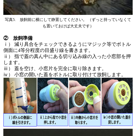
写真5. 放飼前に横にして静置してください。 （ずっと持っていなくて
も置いておけば大丈夫です）
② 放飼準備
ⅰ） 減り具合をチェックできるようにマジック等でボトル
側面に4等分程度の目盛り線を書きます。
ⅱ） 指で蓋の真ん中にある切り込み線の入った小窓部を押
します。
ⅲ） 蓋を空け、小窓片を完全に取り除きます。
ⅳ） 小窓の開いた蓋をボトルに取り付けて放飼します。