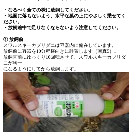
・なるべく全ての株に放飼してください。
・地面に落ちないよう、水平な葉の上にやさしく乗せてく
ださい。
・放飼途中で足りなくならないよう注意してください。
① 放飼前
スワルスキーカブリダニは容器内に偏在しています。
放飼前に容器を10分程横向きに静置します（写真5）。
放飼直前にゆっくり10回転させて、スワルスキーカブリダ
ニが均一
になるようにしてから放飼します。