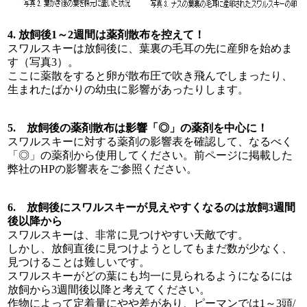
4. 放飼後1～2週間は薬剤散布を控えて！
スワルスキーは放飼後に、葉裏の毛耳の先に産卵を始めま
す（写真3）。
ここに薬散をすると卵が散布圧で吹き飛んでしまったり、
生まれたばかりの幼虫に影響があったりします。
5. 放飼後の薬剤散布は影響「◎」の薬剤を中心に！
スワルスキーに対する薬剤の影響表を確認して、なるべく
「◎」の薬剤から使用してください。前ページに掲載した
弊社のHPの影響表をご参照ください。
6. 放飼後にスワルスキーが見えやすくなるのは放飼3週間
後以降から
スワルスキーは、非常に見つけやすい天敵です。
しかし、放飼直後に見つけようとしてもまだ数が少なく、
見つけることは難しいです。
スワルスキーがどの葉にも均一に見られるようになるには
放飼から3週間後以降と考えてください。
作物によって定着量にやや差があり、ピーマンでは1～3頭/