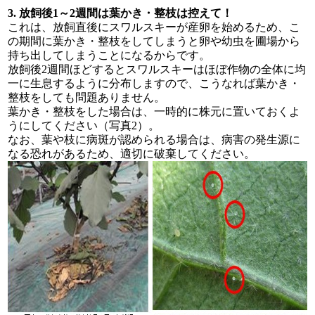
3. 放飼後1～2週間は葉かき・整枝は控えて！
これは、放飼直後にスワルスキーが産卵を始めるため、こ
の期間に葉かき・整枝をしてしまうと卵や幼虫を圃場から
持ち出してしまうことになるからです。
放飼後2週間ほどするとスワルスキーはほぼ作物の全体に均
一に生息するように分布しますので、こうなれば葉かき・
整枝をしても問題ありません。
葉かき・整枝をした場合は、一時的に株元に置いておくよ
うにしてください（写真2）。
なお、葉や枝に病斑が認められる場合は、病害の発生源に
なる恐れがあるため、適切に破棄してください。