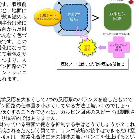
です。収穫前
ぶと、地面に
が敷き詰めら
側半分は光に
方向から反射
べんなく色づ
法です。この
暖化になって
てて着色をサ
。つまり、人
ビン回路のア
アントシアニ
られます。
化学反応を大きくして2つの反応系のバランスを崩したもので
ビン回路の仕事量を小さくしてやる方法は無いものでしょう
に低くすることができれば、カルビン回路のスピードは制限さ
まり現実的ではありません。
携わっている酵素の働きを抑制する手はどうでしょうか？これ
構成されるたんぱく質です。リンゴ栽培の後半はできるだけ窒
う考えは、窒素化合物由来の雑味の無いリンゴを仕上げるとい