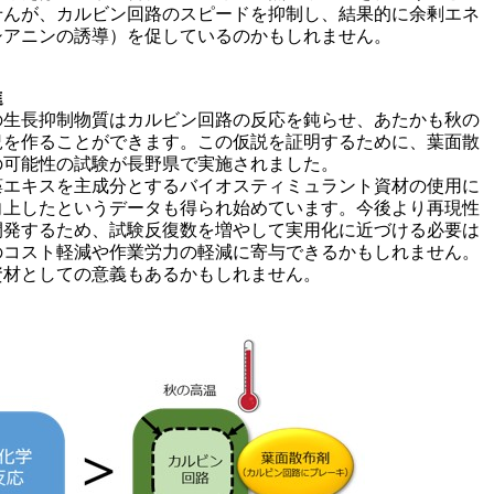
せんが、カルビン回路のスピードを抑制し、結果的に余剰エネ
シアニンの誘導）を促しているのかもしれません。
進
の生長抑制物質はカルビン回路の反応を鈍らせ、あたかも秋の
況を作ることができます。この仮説を証明するために、葉面散
の可能性の試験が長野県で実施されました。
藻エキスを主成分とするバイオスティミュラント資材の使用に
向上したというデータも得られ始めています。今後より再現性
開発するため、試験反復数を増やして実用化に近づける必要は
のコスト軽減や作業労力の軽減に寄与できるかもしれません。
資材としての意義もあるかもしれません。