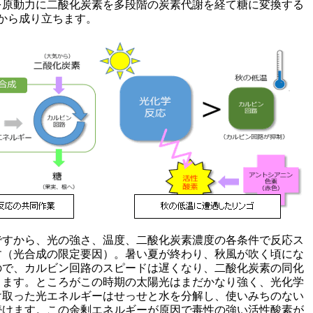
を原動力に二酸化炭素を多段階の炭素代謝を経て糖に変換する
から成り立ちます。
ですから、光の強さ、温度、二酸化炭素濃度の各条件で反応ス
す（光合成の限定要因）。暑い夏が終わり、秋風が吹く頃にな
ので、カルビン回路のスピードは遅くなり、二酸化炭素の同化
きます。ところがこの時期の太陽光はまだかなり強く、光化学
け取った光エネルギーはせっせと水を分解し、使いみちのない
続けます。この余剰エネルギーが原因で毒性の強い活性酸素が