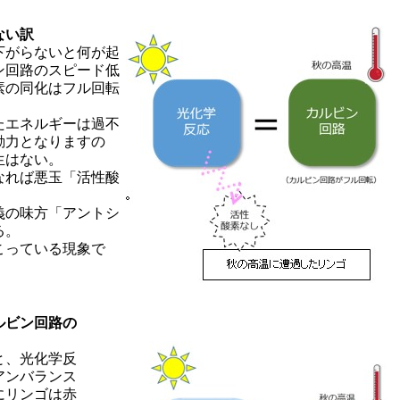
ない訳
下がらないと何が起
ン回路のスピード低
素の同化はフル回転
たエネルギーは過不
動力となりますの
生はない。
なれば悪玉「活性酸
義の味方「アントシ
る。
こっている現象で
ルビン回路の
と、光化学反
アンバランス
にリンゴは赤