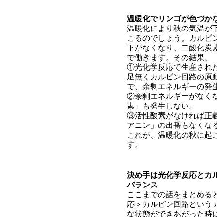
温暖化でリンゴが色づか
温暖化により秋の気温が
こるのでしょう。カルビ
下がなくなり、二酸化炭
で働きます。その結果、
①光化学反応で生産され
足無くカルビン回路の原
で、余剰エネルギーの発
②余剰エネルギーがなく
素」も発生しない。
③活性酸素がなければ正
アニン」の出番もなくな
これが、温暖化の秋に起
す。
決め手は光化学反応とカ
バランス
ここまでの話をまとめる
応＞カルビン回路という
な状態ができあがった時