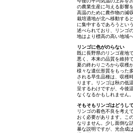
今後の平均気温の上昇を20
の農業生産に与える影響
高温のために農作物の減
栽培適地が北へ移動すると
に集中するであろうとい
述べられており、リンゴ
地はより標高の高い地域
リンゴに色がのらない
既に長野県のリンゴ産地
悪く、本来の品質を維持
夏の終わりごろから収穫が
様々な遺伝形質をもった
される早生品種は、収穫
ります。リンゴは秋の低
呈するわけですが、今後
なくなるかもしれません
そもそもリンゴはどうし
リンゴの着色不良を考え
おく必要があります。こ
なりません。少し面倒な
暴な説明ですが、光合成は