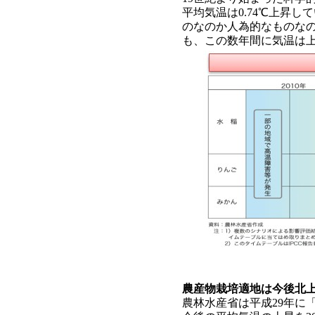
平均気温は0.74℃上昇
のなのか人為的なものな
も、この数年間に気温は
農産物栽培適地は今後北
農林水産省は平成29年に