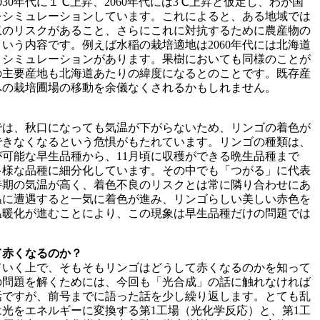
30年代に１℃上昇、2060年代には3℃上昇と仮定し、わが国
をシミュレーションしています。これによると、ある地域では
収のリスクがあること、さらにこれに対抗するために農産物の
いう内容です。例えば水稲の栽培適地は2060年代には北海道
うシミュレーションがあります。果樹においても同様のことが
の主要産地も北海道あたりの緯度になるとのことです。既存産
への栽培圃場の移動を余儀なくされるかもしれません。
では、秋口になっても気温が下がらないため、リンゴの着色が
できなくなるという危惧がもたれています。リンゴの種類は、
可能な早生品種から、11月頃に収穫ができる晩生品種まで
多様な品種に細分化しています。その中でも「つがる」に代表
時期の気温が高く、着色不良のリスクとは常に隣り合わせにあ
温に遭遇すると一気に着色が進み、リンゴらしい美しい赤色を
温暖化が進むことにより、この現象は早生品種だけの問題では
。
て赤くなるのか？
ていく上で、そもそもリンゴはどうして赤くなるのかを知って
の問題を解くためには、今回も「光合成」の話に触れなければ
話ですが、前号までに語った話を少し繰り返します。とても乱
光をエネルギーに変換する第1工場（光化学反応）と、第1工