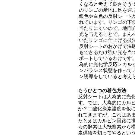
くなると考えて良さそう
のリンゴの産地に足を運
銀色や白色の反射シート
れています。リンゴの下
当たりにくいので、地面
光を与えることで、まん
いたリンゴに仕上げる技
反射シートのおかげで温
もできるだけ強い光を当
ポートしているわけです
為的に光化学反応＞カル
ンバランス状態を作って
ン誘導をしていると考え
もうひとつの着色方法
反射シートは人為的に光
す。では、人為的にカル
か？二酸化炭素濃度を仮
れてきますが、これはあ
たとえばカルビン回路に
らの酵素は大抵窒素から
素供給を切ってやるとい