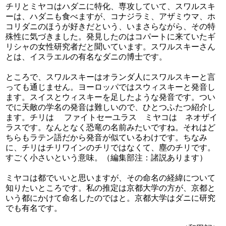
チリとミヤコはハダニに特化、専攻していて、スワルスキ
ーは、ハダニも食べますが、コナジラミ、アザミウマ、ホ
コリダニのほうが好きだという、いまさらながら、その特
殊性に気づきました。発見したのはコパートに来ていたギ
リシャの女性研究者だと聞いています。スワルスキーさん
とは、イスラエルの有名なダニの博士です。
ところで、スワルスキーはオランダ人にスワルスキーと言
っても通じません。ヨーロッパではスウィスキーと発音し
ます。スイスとウィスキーを足したような発音です。つい
でに天敵の学名の発音は難しいので、ひとつふたつ紹介し
ます。チリは ファイトセーユラス ミヤコは ネオザイ
ラスです。なんとなく恐竜の名前みたいですね。それはど
ちらもラテン語だから発音が似ているわけです。ちなみ
に、チリはチリワインのチリではなくて、塵のチリです。
すごく小さいという意味。（編集部注：諸説あります）
ミヤコは都でいいと思いますが、その命名の経緯について
知りたいところです。私の推定は京都大学の方が、京都と
いう都にかけて命名したのではと。京都大学はダニに研究
でも有名です。