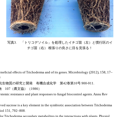
写真3. 「トリコデソイル」を処理したイチゴ苗（左）と慣行区のイ
チゴ苗（右） 根張りの良さに目を見張る！
eneficial effects of Trichoderma and of its genes. Microbiology (2012), 158, 17–
り
生物質の研究と開発 有機合成化学 第42巻第10号 900-911.
107（農文協）（1986）
ystemic resistance and plant responses to fungal biocontrol agents. Annu Rev
erived sucrose is a key element in the symbiotic association between Trichoderma
siol 151, 792–808.
e for Trichoderma secondary metabolites in the interactions with plants. Physiol