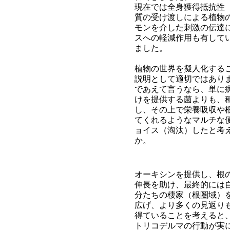
現在では全身獲得抵抗性（
質の受け渡しによる植物
モンを介した刺激の伝達
スへの軽減作用も有して
ました。
植物の世界を擬人化する
説明として適切ではあり
であえて言うなら、単に
けを提供する菌よりも、
し、その上で栄養吸収や
てくれるようなマルチな
ョイス（淘汰）したと考
か。
オーキシンを提供し、根
伸長を助け、最終的には
分たちの棲家（根圏域）
広げ、より多くの見返り
得ていることを考えると
トリコデルマの行動が実