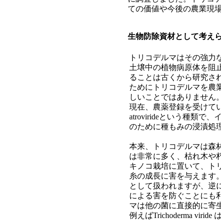
ての価値や今後の農業現
生物防除資材として考え
トリコデルマはその強力
土壌中の植物病原体を阻
ることは古くから研究さ
ためにトリコデルマを農
しいことではありません
現在、農薬登録を受けているト
atrovirideという種
のために種もみの浸漬処
本来、トリコデルマは森
は非常に多く、枯れ木や
キノコ栽培に置いて、ト
糸の成長に害を与えます
として扱われますが、逆
による害を防ぐことにも
マは他の菌に直接的に寄
例えばTrichoderma vi