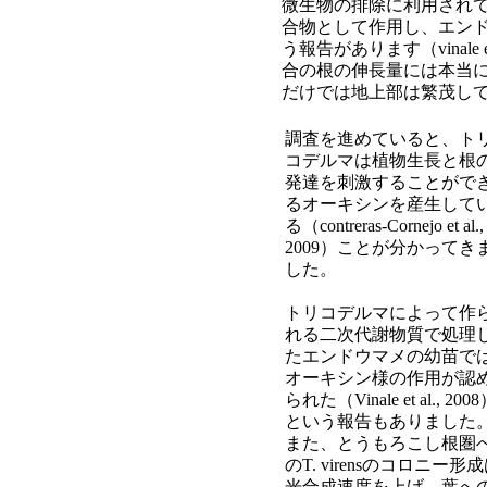
微生物の排除に利用され
合物として作用し、エン
う報告があります（vinale
合の根の伸長量には本当
だけでは地上部は繁茂し
調査を進めていると、ト
コデルマは植物生長と根
発達を刺激することがで
るオーキシンを産生して
る（contreras-Cornejo et al.,
2009）ことが分かってき
した。
トリコデルマによって作
れる二次代謝物質で処理
たエンドウマメの幼苗で
オーキシン様の作用が認
られた（Vinale et al., 200
という報告もありました
また、とうもろこし根圏
のT. virensのコロニー形
光合成速度を上げ、葉へ