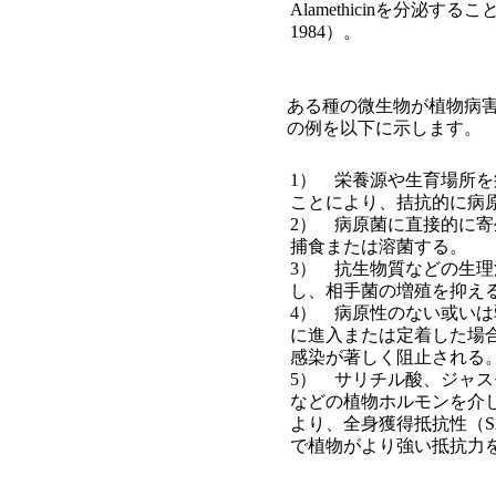
Alamethicinを分泌
1984）。
ある種の微生物が植物病
の例を以下に示します。
1） 栄養源や生育場所
ことにより、拮抗的に病
2） 病原菌に直接的に
捕食または溶菌する。
3） 抗生物質などの生
し、相手菌の増殖を抑え
4） 病原性のない或い
に進入または定着した場
感染が著しく阻止される
5） サリチル酸、ジャ
などの植物ホルモンを介
より、全身獲得抵抗性（S
で植物がより強い抵抗力