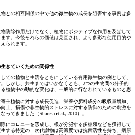
植物との相互関係の中で他の微生物の成長を阻害する事例は多
生物防除作用だけでなく、植物にポジティブな作用を及ぼして
きます。今後それらの価値は見直され、より多彩な使用目的や
考えられます。
の生きていくための関係性
としての植物と生活をともにしている有用微生物の例として、
す。しかし、共生まではいかなくとも、2つの生物間の分子的
よる植物中の動的な変化は、一般的に行なわれているものと思
は寄主植物に対する成長促進、栄養や肥料成分の吸収量増加、
の向上、損傷や非生物的ストレスに対する防御のための刺激を
ました（Shoresh et al., 2010）。
間隙にコロニーを形成し、根が分泌する多糖類などを獲得して
産生する特定の二次代謝物は高濃度では抗菌活性を持ち、病原