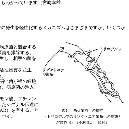
することもわかっています（宮崎幸雄
害の発生を軽症化するメカニズムはさまざまですが、いくつか
を病原菌と競合する
原菌を排除する。
寄生し、相手の菌を
理活性物質を産生
る。
は弱い菌が根の細胞
合、病原菌の進入、
。
スモン酸、エチレン
したシグナル伝達に
AR）を有すること
図1. 糸状菌同士の拮抗
を示す。
（トリコデルマのリゾクトニア菌糸への攻撃と
溶菌作用）（小林達治 1986）