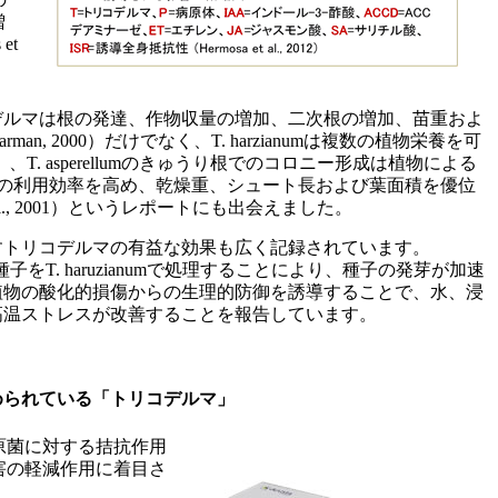
増
et
デルマは根の発達、作物収量の増加、二次根の増加、苗重およ
an, 2000）だけでなく、T. harzianumは複数の植物栄養を可
, 1999）、T. asperellumのきゅうり根でのコロニー形成は植物による
）の利用効率を高め、乾燥重、シュート長および葉面積を優位
t al., 2001）というレポートにも出会えました。
すトリコデルマの有益な効果も広く記録されています。
はトマト種子をT. haruzianumで処理することにより、種子の発芽が加速
植物の酸化的損傷からの生理的防御を誘導することで、水、浸
高温ストレスが改善することを報告しています。
められている「トリコデルマ」
原菌に対する拮抗作用
害の軽減作用に着目さ