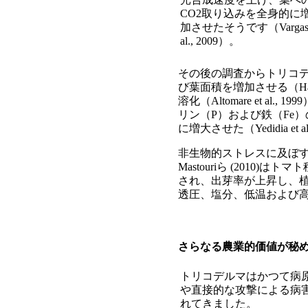
CO2取り込みを全身的に
加させたそうです（Vargas 
al., 2009）。
その後の調査からトリコ
び葉面積を増加させる（Harm
溶化（Altomare et al.
リン（P）および鉄（Fe
に増大させた（Yedidia e
非生物的ストレスに及ぼ
Mastouriら (2010)
され、出芽率が上昇し、
透圧、塩分、低温および
さらなる農業的価値が秘
トリコデルマはかつて病
や直接的な攻撃による病
れてきました。