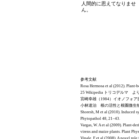
人間的に思えてなりませ
ん。
参考文献
Rosa Hermosa et al (2012). Plant-b
25 Wikipedia トリコデルマ よ
宮崎幸雄（1984）イオノフォア抗
小林達治 根の活性と根圏微生物 
Shoresh, M et al (2010). Induced s
Phytopathol 48, 21–43.
Vargas, W. A et al (2009). Plant-d
virens and maize plants. Plant Phy
Vinale, F et al (2008). A novel rol