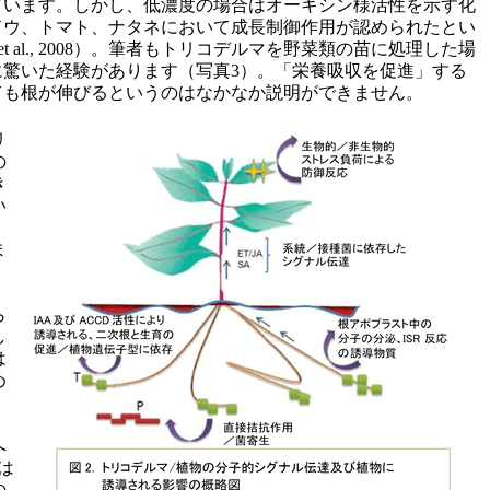
ています。しかし、低濃度の場合はオーキシン様活性を示す化
ドウ、トマト、ナタネにおいて成長制御作用が認められたとい
 et al., 2008）。筆者もトリコデルマを野菜類の苗に処理した場
に驚いた経験があります（写真3）。「栄養吸収を促進」する
ても根が伸びるというのはなかなか説明ができません。
リ
の
き
い
ま
ら
し
は
め
8）
。
へ
成は
の