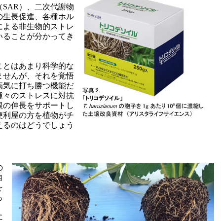
SAR）、二次代謝物
の生長促進、各種ホル
による非生物的ストレ
いることが分かってき
ことはあまり科学的な
ませんが、それを覚悟
病気に打ち勝つ機能だ
種々のストレスに対抗
根の伸長をサポートし
便利屋の方を植物がチ
えるのはどうでしょう
の
自
を
も
、
に