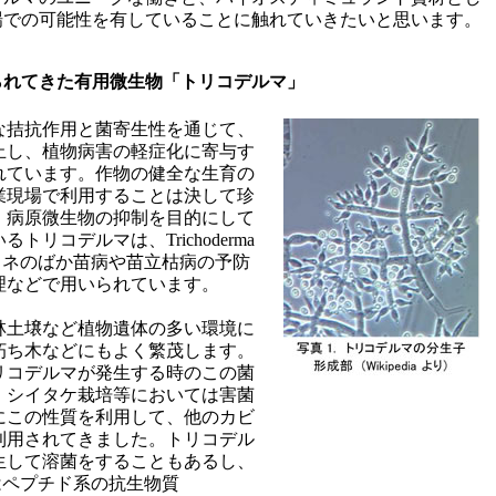
場での可能性を有していることに触れていきたいと思います。
られてきた有用微生物「トリコデルマ」
な拮抗作用と菌寄生性を通じて、
止し、植物病害の軽症化に寄与す
れています。作物の健全な生育の
業現場で利用することは決して珍
。病原微生物の抑制を目的にして
リコデルマは、Trichoderma
類で、イネのばか苗病や苗立枯病の予防
理などで用いられています。
林土壌など植物遺体の多い環境に
朽ち木などにもよく繁茂します。
リコデルマが発生する時のこの菌
。シイタケ栽培等においては害菌
にこの性質を利用して、他のカビ
利用されてきました。トリコデル
生して溶菌をすることもあるし、
ride はペプチド系の抗生物質