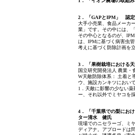
1． 「イオン農場の取組
2． 「GAPとIPM」 認
大手小売業、食品メーカー
業」です。その中には、
その中心となるのが、IPMで
は、IPMに基づく病害虫管
考えに基づく防除計画を
3． 「果樹栽培における
国立研究開発法人 農業・
W天敵防除体系： 土着と
ウ、施設カンキツにおい
1．天敵に影響の少ない薬
ー、それ以外でミヤコを採
4． 「千葉県での梨にお
ター清水 健氏
現場でのニセラーゴ、ミ
ディアナ。アプロードは