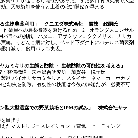
虫多発生）が起こる可能性があった。また多目的防災網で大型
有効。天敵製剤を使うと土着の増加開始が早まる。
ける生物農薬利用」 クニエダ株式会社 國枝 政嗣氏
．作業員への農薬暴露を避けるため 2．オランダ人コンサル
食用バラへの挑戦。ハダニ、アザミウマにククメリス、チリカ
れ実施。うどんこ病に対し、ベッド下ダクトにバチルス菌製剤
暴露は減り、食用バラも実現。
ツヤカミキリの生態と防除 ： 生物防除の可能性を考える」
究・整備機構 森林総合研究所 加賀谷 悦子氏
製剤 バイオリサカミキリと、スタイナーネマ カーポカブ
虫と幼虫を防除。有効性の検証は今後の課題だが、必要不可
ョン型大型温室での野菜栽培とIPMの試み」 株式会社サラ
業を目指す
を備えたマストリジェネレイション （電気、ヒーティング、