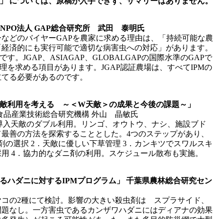
み」 については、原稿が入手できず、サマリーはありません。
定NPO法人 GAP総合研究所 武田 泰明氏
などのバイヤーGAPを農家に求める理由は、「持続可能な農
「経済的にも実行可能で適切な病害虫への対応」があります。
す。JGAP、ASIAGAP、GLOBALGAPの国際水準のGAPで
理を求める項目があります。JGAP認証農場は、すべてIPMの
立てる必要があるのです。
天敵利用を考える ～＜W天敵＞の成果と今後の課題～」
食品産業技術総合研究機構 外山 晶敏氏
導入天敵のダブル利用。リンゴ、オウトウ、ナシ、施設ブド
て最善の方法を探索することとした。4つのステップがあり、
剤の選択 2．天敵に優しい下草管理 3．カンキツでスワルスキ
用 4．協力的なダニ剤の利用。スケジュール散布も実施。
けるハダニに対するIPMプログラム」 千葉県農林総合研究セン
ヤコの2種にて検討。影響の大きい殺虫剤は スプラサイド、
問題なし。一方害虫であるカンザワハダニにはディアナの効果