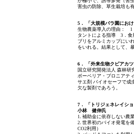
が極小で、誘導多発（害
害虫の防除、草生栽培も
5． 「大規模バラ園にお
生物農薬導入の理由： 1
タントによる指導 3．
ブリをアルミカップにい
をいれる。結果として、
6． 「外来生物クビアカ
国立研究開発法人 森林研
ボーベリア・ブロニアティ
サエ剤 バイオセーフで成
欠な製剤であろう。
7． 「トリジェネレイシ
小林 健伸氏
1. 補助金に依存しない農
2. 世界初のバイオ発電
CO2利用）