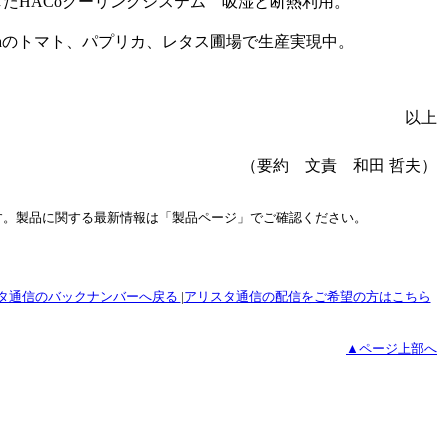
用したHACoクーリングシステム 吸湿と断熱利用。
6haのトマト、パプリカ、レタス圃場で生産実現中。
以上
（要約 文責 和田 哲夫）
報です。製品に関する最新情報は「製品ページ」でご確認ください。
タ通信のバックナンバーへ戻る
|
アリスタ通信の配信をご希望の方はこちら
▲ページ上部へ