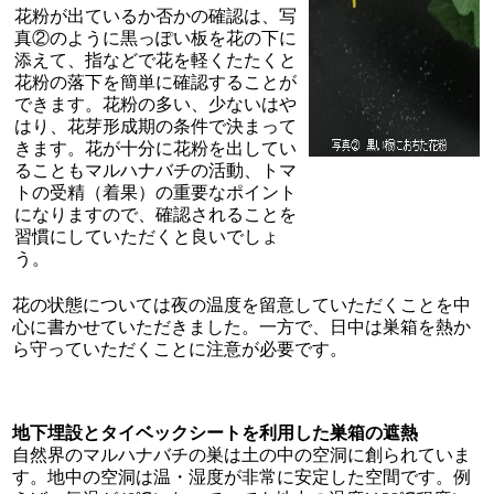
花粉が出ているか否かの確認は、写
真②のように黒っぽい板を花の下に
添えて、指などで花を軽くたたくと
花粉の落下を簡単に確認することが
できます。花粉の多い、少ないはや
はり、花芽形成期の条件で決まって
きます。花が十分に花粉を出してい
ることもマルハナバチの活動、トマ
トの受精（着果）の重要なポイント
になりますので、確認されることを
習慣にしていただくと良いでしょ
う。
花の状態については夜の温度を留意していただくことを中
心に書かせていただきました。一方で、日中は巣箱を熱か
ら守っていただくことに注意が必要です。
地下埋設とタイベックシートを利用した巣箱の遮熱
自然界のマルハナバチの巣は土の中の空洞に創られていま
す。地中の空洞は温・湿度が非常に安定した空間です。例