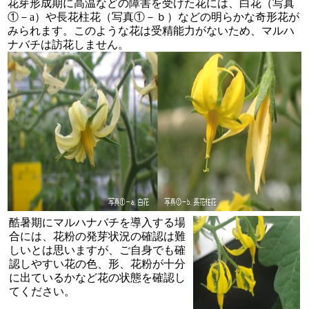
花芽形成期に高温などの障害を受けた花には、白花（写真
①－a）や長花柱花（写真①－ｂ）などの明らかな奇形花が
みられます。このような花は受精能力がないため、マルハ
ナバチは訪花しません。
酷暑期にマルハナバチを導入する場
合には、花粉の発芽状況の確認は難
しいとは思いますが、ご自身でも確
認しやすい花の色、形、花粉が十分
に出ているかなど花の状態を確認し
てください。