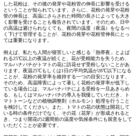
した花粉は、その後の発芽や花粉管の伸長に影響を受ける
ということが知られています。さらに、花粉の発芽や花粉
管の伸長は、高温にさらされた時間の長さによっても大き
く影響を受けることも報告されています。そのため、日中
の高温は避けられなくても、夜間の温度（夜温）をなるべ
く下げて管理することが、花粉の発芽や花粉管伸長にとっ
ては重要になります。
例えば、私たち人間が寝苦しいと感じる「熱帯夜」とよば
れる25℃以上の夜温が続くと、花が受精能力を失うため、
マルハナバチがトマトの花に訪花せず受粉しないことがあ
ります。夜温25℃もしくは1日の平均気温が28℃以下になる
ことが、花粉の発芽率を維持する一つの目安になります。
そのため、高温障害によって著しく花粉の発芽率が低下し
ている場合には、マルハナバチによる受粉を一旦あきらめ
る、もしくはマルハナバチの導入を我慢していただき、ト
マトトーンなどの植物調整剤（ホルモン）処理を行うこと
を検討してください。また、トマトの花の状態は開花して
いる時の条件だけでなく、その花（花芽）が形成されると
き、つまり開花の2週間前の温度や気候条件にも留意をして
いただくことが必要です。