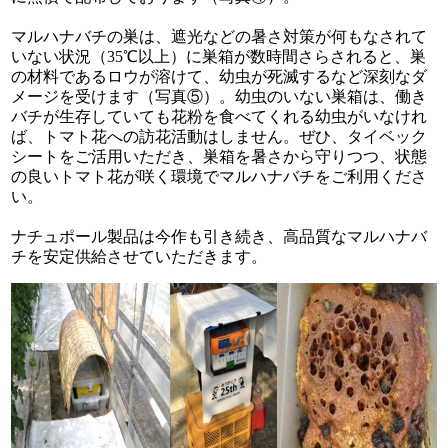
マルハナバチの巣は、遮光などの暑さ対策が何もなされて
いない状況（35℃以上）に巣箱が数時間さらされると、巣
の材料であるロウが溶けて、幼虫が死滅するなど深刻なダ
メージを受けます（写真⑤）。幼虫のいない巣箱は、働き
バチが生存していても花粉を食べてくれる幼虫がいなけれ
ば、トマト花への訪花活動はしません。ぜひ、タイベック
シートをご活用いただき、巣箱を暑さから守りつつ、状態
の良いトマト花が咲く環境でマルハナバチをご利用くださ
い。
ナチュポール製品は今作も引き続き、高品質なマルハナバ
チを安定供給させていただきます。