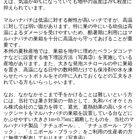
えば、気温が40℃になっていても地中の温度は29℃程度に
抑えられています。
マルハナバチは低温に対する耐性が高いハチですが、高温
に対しては弱い面があります。特に巣の中にいる幼虫は高
温によるダメージを受けやすいため、酷暑期に利用にはマ
ルハナバチの巣箱を十分に高温から守ってあげることが重
要です。
本州の夏秋産地では、巣箱を地中に埋めたベランダコンテ
ナなどに設置する地下埋設方法（写真③）を実施している
産地があります。また、大きな発泡スチロールの中に巣箱
を置き、高温になる日中の数時間だけでも保冷剤や水を凍
らせたペットボトルをその中に入れておくなどの工夫をさ
れている方もいらっしゃいます。
なお、なかなかそこまで手をかけることは難しいという方
には、当社では暑さ対策の一助として、丸和バイオケミカ
ル株式会社のご協力を得て、遮光、遮熱効果の高いタイベ
ックシートをマルハナバチの巣箱を設置している台などに
かぶせやすい大きさ1m×0.75mに裁断したものを、当社のマ
ルハナバチ製品「ナチュポール」、「ナチュポール・ブラ
ック」、「ミニポール・ブラック」をご利用の生産者の方
に無償で配布しております（写真④）。