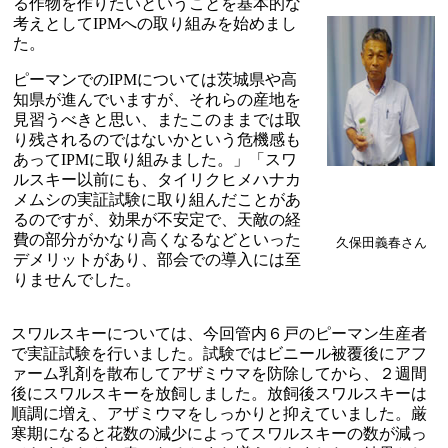
る作物を作りたいということを基本的な
考えとしてIPMへの取り組みを始めまし
た。
ピーマンでのIPMについては茨城県や高
知県が進んでいますが、それらの産地を
見習うべきと思い、またこのままでは取
り残されるのではないかという危機感も
あってIPMに取り組みました。」「スワ
ルスキー以前にも、タイリクヒメハナカ
メムシの実証試験に取り組んだことがあ
るのですが、効果が不安定で、天敵の経
費の部分がかなり高くなるなどといった
久保田義春さん
デメリットがあり、部会での導入には至
りませんでした。
スワルスキーについては、今回管内６戸のピーマン生産者
で実証試験を行いました。試験ではビニール被覆後にアフ
ァーム乳剤を散布してアザミウマを防除してから、２週間
後にスワルスキーを放飼しました。放飼後スワルスキーは
順調に増え、アザミウマをしっかりと抑えていました。厳
寒期になると花数の減少によってスワルスキーの数が減っ