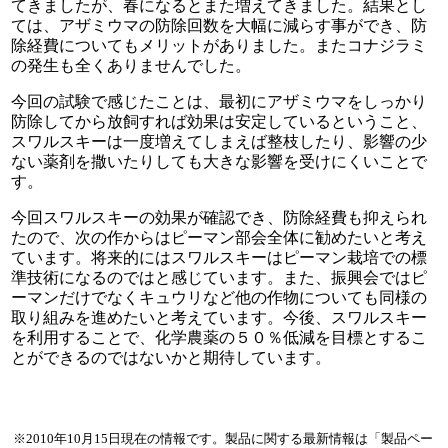
てきましたが、春になるとまた増えてきました。結果とし
ては、アザミウマの防除回数を大幅に減らす事ができ、防
除経費についてもメリットがありました。またコナジラミ
の発生も全くありませんでした。
今回の試験で感じたことは、最初にアザミウマをしっかり
防除してから放飼すれば効果は安定しているということ、
スワルスキーは一度増えてしまえば整枝したり、影響の少
ない薬剤を撒いたりしても大きな影響を受けにくいことで
す。
今回スワルスキーの効果が確認でき、防除経費も抑えられ
たので、次の作からはピーマン部会全体に勧めたいと考え
ています。将来的にはスワルスキーはピーマン栽培での標
準技術になるのではと感じています。また、振興会ではピ
ーマンだけでなくキュウリなど他の作物についても同様の
取り組みを進めたいと考えています。今後、スワルスキー
を利用することで、化学農薬の５０％低減を目標とするこ
とができるのではないかと期待しています。
※2010年10月15日現在の情報です。製品に関する最新情報は「製品ペー