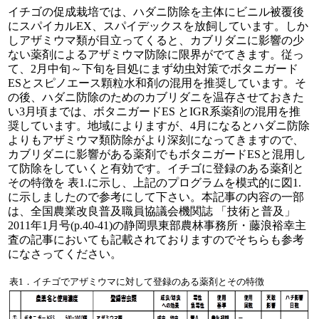
イチゴの促成栽培では、ハダニ防除を主体にビニル被覆後
にスパイカルEX、スパイデックスを放飼しています。しか
しアザミウマ類が目立ってくると、カブリダニに影響の少
ない薬剤によるアザミウマ防除に限界がでてきます。従っ
て、2月中旬～下旬を目処にまず幼虫対策でボタニガード
ESとスピノエース顆粒水和剤の混用を推奨しています。そ
の後、ハダニ防除のためのカブリダニを温存させておきた
い3月頃までは、ボタニガードES とIGR系薬剤の混用を推
奨しています。地域によりますが、4月になるとハダニ防除
よりもアザミウマ類防除がより深刻になってきますので、
カブリダニに影響がある薬剤でもボタニガードESと混用し
て防除をしていくと有効です。イチゴに登録のある薬剤と
その特徴を 表1.に示し、上記のプログラムを模式的に図1.
に示しましたので参考にして下さい。本記事の内容の一部
は、全国農業改良普及職員協議会機関誌 「技術と普及」
2011年1月号(p.40-41)の静岡県東部農林事務所・藤浪裕幸主
査の記事においても記載されておりますのでそちらも参考
になさってください。
表1．イチゴでアザミウマに対して登録のある薬剤とその特徴