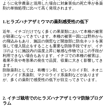
ように化学農薬と混用した場合に対象害虫の死亡率が各薬
剤の単独処理に比べて高く発現されます。
1.ヒラズハナアザミウマの薬剤感受性の低下
近年、イチゴだけでなく多くの果菜類において本種の被害
が顕著になってきています。本種の被害一因には野外から
の飛込みもあり、施設の側窓など開放部に防虫ネットを展
張して侵入阻止をすることも重要な防除手段ですが、イチ
ゴのように施設内の温度上昇に敏感な作物ではこの手段が
利用できない場合もあります。イチゴでの本種の被害は、
着果不良や奇形果の発生で品質、収量に大きく影響してき
ます。
防除薬剤としては、有機リン剤、ピレスロイド剤、ネオニ
コチノイド系薬剤、マクロライド系薬剤などがあります
が、多くの薬剤で感受性の低下が目立ってきています。
2. イチゴ栽培でのヒラズハナアザミウマ防除プログ
ラム