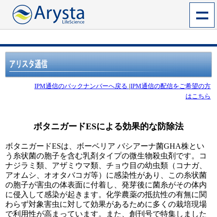
IPM通信のバックナンバーへ戻る
|
IPM通信の配信をご希望の方
はこちら
ボタニガードESによる効果的な防除法
ボタニガードESは、ボーベリア バシアーナ菌GHA株とい
う糸状菌の胞子を含む乳剤タイプの微生物殺虫剤です。コ
ナジラミ類、アザミウマ類、チョウ目の幼虫類（コナガ、
アオムシ、オオタバコガ等）に感染性があり、この糸状菌
の胞子が害虫の体表面に付着し、発芽後に菌糸がその体内
に侵入して感染が起きます。化学農薬の抵抗性の有無に関
わらず対象害虫に対して効果があるために多くの栽培現場
で利用性が高まっています。また、創刊号で特集しました