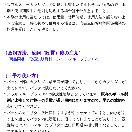
＊
スワルスキーカブリダニの活動に影響を及ぼすおそれがあるので、本
剤の使用期間中に他剤を処理する場合は十分注意すること。
＊
本剤の使用に当たっては、使用量、使用時期、使用方法を誤らないよ
うに注意し、特に初めて使用する場合は、病害虫防除所等関係機関の
指導を受けることが望ましい。
［放飼方法、放飼（設置）後の注意］
商品同梱 取扱説明資料 （スワルスキープラスUM）
［上手な使い方］
＊
パック上部にカブリダニ放出口が開いており、ここからカブリダニが
出てきます。パックは破らないでください。
＊
スワルスキープラスUMは徐放性製剤となっています。
既存のボトル製
剤と比較して作物への分散が遅い傾向にありますので、早めの放飼を
心がけてください。
＊
パックのカブリダニ放出口にふすまが引っかかっていると、雨水がふ
すまを通してパック内に浸透し、溜まってしまうことがあります。設
置時にはスワルスキーカブリダニ放出口周辺を指で弾くなどして、ふ
すまを落としてください。