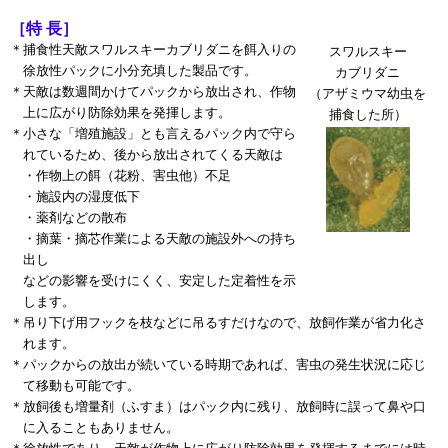
［特 長］
＊
捕食性天敵スワルスキーカブリダニを餌入りの
スワルスキー
徐放性パックに小分充填した製品です。
カブリダニ
＊
天敵は数週間かけてパックから放出され、作物
（アザミウマ幼虫を
上に広がり防除効果を発揮します。
捕食した所）
＊
小さな「増殖施設」とも言えるパック内で守ら
れているため、後から放出されてくる天敵は
・作物上の餌（花粉、害虫他）不足
・施設内の湿度低下
・薬剤などの散布
・
摘葉・摘芯作業による天敵の施設外への持ち
出し
などの影響を受けにくく、安定した定着性を示
します。
＊
吊り下げ用フックを枝などに吊るすだけなので、放飼作業が省力化さ
れます。
＊
パックからの放出が続いている時期であれば、害虫の発生状況に応じ
て移動も可能です。
＊
放飼後も増量剤（ふすま）はパック内に残り、放飼時に誤って鼻や口
に入ることもありません。