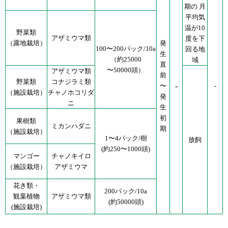
期の 月
平均気
温が10
野菜類
アザミウマ類
度を下
（露地栽培）
発
100〜200パック/10a
回る地
生
（約25000
域
直
〜50000頭）
アザミウマ類
前
野菜類
コナジラミ類
-
〜
-
（施設栽培）
チャノホコリダ
発
ニ
生
初
果樹類
ミカンハダニ
期
（施設栽培）
1〜4パック/樹
放飼
(約250〜1000頭)
マンゴー
チャノキイロ
（施設栽培）
アザミウマ
花き類・
200パック/10a
観葉植物
アザミウマ類
(約50000頭)
(施設栽培)