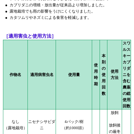
●
カブリダニの増殖・放出量が従来品より増加しました。
●
露地栽培でも雨の影響をうけにくくなりました。
●
カタツムリやネズミによる食害を軽減します。
［適用害虫と使用方法］
スワ
ルス
本
キー
剤
カブ
使
の
リダ
用
使用
作物名
適用病害虫名
使用量
使
ニを
時
方法
用
含む
期
回
農薬
数
の総
使用
回数
放飼
なし
ニセナシサビダ
4パック/樹
放飼後
（露地栽培）
ニ
（約1000頭）
の厳冬