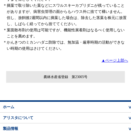
＊
摘葉で取り除いた葉などにスワルスキーカブリダニが残っていること
がありますが、病害虫管理の面からもハウス外に捨てて構いません。
但し、放飼後2週間以内に摘葉した場合は、除去した茎葉を株元に放置
し、しばらく経ってから捨ててください。
＊
葉面散布剤の使用は可能ですが、機能性展着剤はなるべく使用しない
ことを薦めます。
＊
かんきつのミカンハダニ防除では、無加温・厳寒時期の活動ができな
い時期の使用はさけてください。
▲ページ上部へ
農林水産省登録 第23005号
ホーム
アリスタについて
製品情報