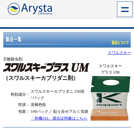
スワルスキー
天敵殺虫剤
スワルスキー
プラス UM
（スワルスキーカブリダニ剤）
スワルスキーカブリダニ 250頭
有効成分：
/ パック
性状：
淡褐色粒
包装：
100パック／ 貼り合せアルミ箔袋
「有機JAS」適合証明書はこちら