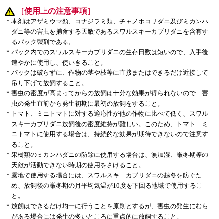
［使用上の注意事項］
＊
本剤はアザミウマ類、コナジラミ類、チャノホコリダニ及びミカンハ
ダニ等の害虫を捕食する天敵であるスワルスキーカブリダニを含有す
るパック製剤である。
＊
パック内でのスワルスキーカブリダニの生存日数は短いので、入手後
速やかに使用し、使いきること。
＊
パックは破らずに、作物の茎や枝等に直接またはできるだけ近接して
吊り下げて放飼すること。
＊
害虫の密度が高まってからの放飼は十分な効果が得られないので、害
虫の発生直前から発生初期に最初の放飼をすること。
＊
トマト、ミニトマトに対する適応性が他の作物に比べて低く、スワル
スキーカブリダニ放飼後の密度維持が難しい。このため、トマト、ミ
ニトマトに使用する場合は、持続的な効果が期待できないので注意す
ること。
＊
果樹類のミカンハダニの防除に使用する場合は、無加湿、厳冬期等の
天敵が活動できない時期の使用をさけること。
＊
露地で使用する場合には、スワルスキーカブリダニの越冬を防ぐた
め、放飼後の厳冬期の月平均気温が10度を下回る地域で使用するこ
と。
＊
放飼はできるだけ均一に行うことを原則とするが、害虫の発生にむら
がある場合には発生の多いところに重点的に放飼すること。