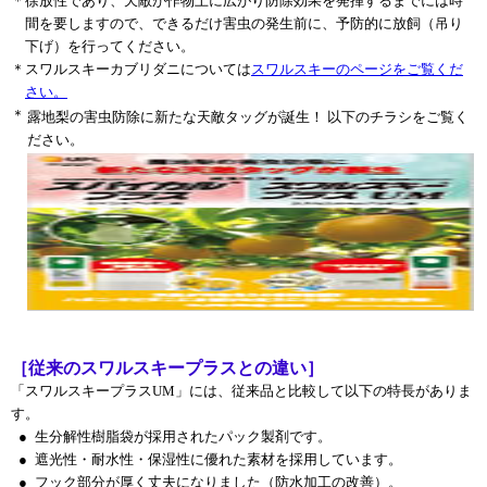
＊
徐放性であり、天敵が作物上に広がり防除効果を発揮するまでには時
間を要しますので、できるだけ害虫の発生前に、予防的に放飼（吊り
下げ）を行ってください。
＊
スワルスキーカブリダニについては
スワルスキーのページをご覧くだ
さい。
＊
露地梨の害虫防除に新たな天敵タッグが誕生！ 以下のチラシをご覧く
ださい。
［従来のスワルスキープラスとの違い］
「スワルスキープラスUM」には、従来品と比較して以下の特長がありま
す。
●
生分解性樹脂袋が採用されたパック製剤です。
●
遮光性・耐水性・保湿性に優れた素材を採用しています。
●
フック部分が厚く丈夫になりました（防水加工の改善）。