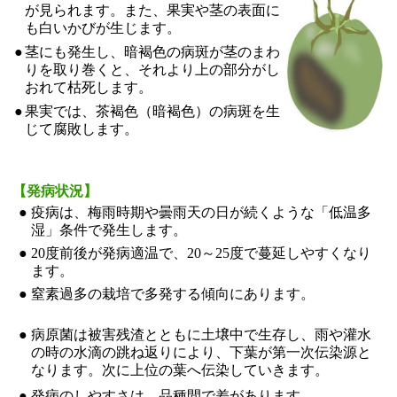
が見られます。また、果実や茎の表面に
も白いかびが生じます。
●
茎にも発生し、暗褐色の病斑が茎のまわ
りを取り巻くと、それより上の部分がし
おれて枯死します。
●
果実では、茶褐色（暗褐色）の病斑を生
じて腐敗します。
【発病状況】
●
疫病は、梅雨時期や曇雨天の日が続くような「低温多
湿」条件で発生します。
●
20度前後が発病適温で、20～25度で蔓延しやすくなり
ます。
●
窒素過多の栽培で多発する傾向にあります。
●
病原菌は被害残渣とともに土壌中で生存し、雨や灌水
の時の水滴の跳ね返りにより、下葉が第一次伝染源と
なります。次に上位の葉へ伝染していきます。
●
発病のしやすさは、品種間で差があります。