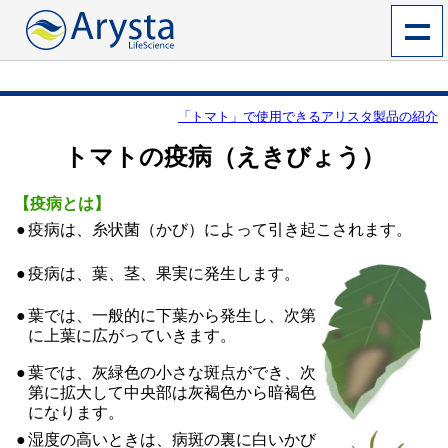
「トマト」で使用できるアリスタ製品の紹介
トマトの疫病（えきびょう）
【疫病とは】
●
疫病は、糸状菌（かび）によって引き起こされます。
●
疫病は、葉、茎、果実に発生します。
●
葉では、一般的に下葉から発生し、次第
に上葉に広がっていきます。
●
葉では、灰緑色の小さな斑点ができ、次
第に拡大して中央部は灰褐色から暗褐色
になります。
●
湿度の高いときは、病斑の裏に白いかび