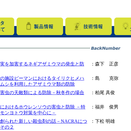
実を加害するネギアザミウマの発生と防
：森下 正彦
の施設ピーマンにおけるタイリクヒメハ
：島 克弥
ムシを利用したアザミウマ類の防除
害虫の天敵類による防除－秋冬作の場合
：柏尾 具俊
におけるホウレンソウの害虫と防除 －特
：福井 俊男
モンヨトウ対策を中心に－
創られた新しい殺虫剤の話－NACRAにつ
：下松 明雄
その２