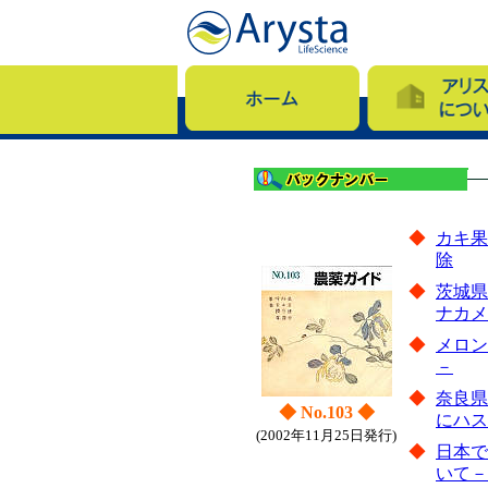
◆
カキ果
除
◆
茨城県
ナカメ
◆
メロン
－
◆
奈良県
◆ No.103 ◆
にハス
(2002年11月25日発行)
◆
日本で
いて－