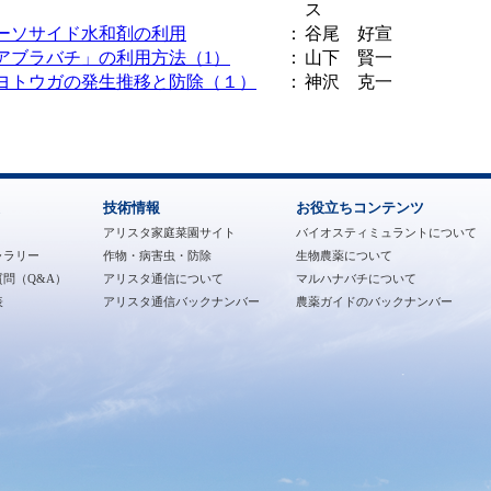
ス
ーソサイド水和剤の利用
：
谷尾 好宣
アブラバチ」の利用方法（1）
：
山下 賢一
ヨトウガの発生推移と防除（１）
：
神沢 克一
技術情報
お役立ちコンテンツ
アリスタ家庭菜園サイト
バイオスティミュラントについて
ャラリー
作物・病害虫・防除
生物農薬について
問（Q&A）
アリスタ通信について
マルハナバチについて
表
アリスタ通信バックナンバー
農薬ガイドのバックナンバー