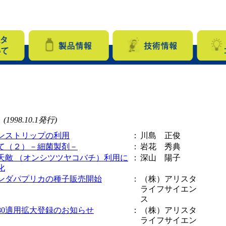
 (1998.10.1発行)
ンストリップの利用
：
川島 正俊
て（２）－細菌製剤－
：
岩花 秀典
天敵 （オンシツツヤコバチ）利用に
：
深山 陽子
化
ンダパプリカの種子販売開始
：
（株）アリスタ
ライフサイエン
ス
80適用拡大登録のお知らせ
：
（株）アリスタ
ライフサイエン