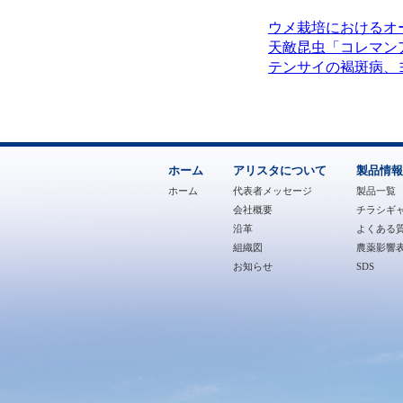
ウメ栽培におけるオ
天敵昆虫「コレマン
テンサイの褐斑病、
ホーム
アリスタについて
製品情報
ホーム
代表者メッセージ
製品一覧
会社概要
チラシギ
沿革
よくある質
組織図
農薬影響
お知らせ
SDS