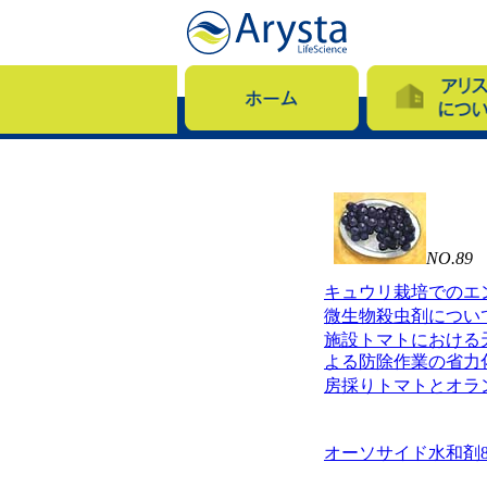
NO.89
キュウリ栽培でのエ
微生物殺虫剤につい
施設トマトにおける
よる防除作業の省力
房採りトマトとオラ
オーソサイド水和剤