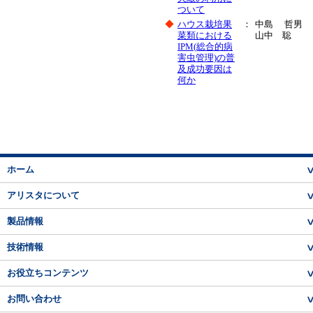
ついて
◆
ハウス栽培果
：
中島 哲男
菜類における
山中 聡
IPM(総合的病
害虫管理)の普
及成功要因は
何か
ホーム
アリスタについて
製品情報
技術情報
お役立ちコンテンツ
お問い合わせ