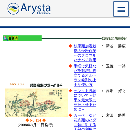
◆
核果類加温栽
：
新谷 勝広
培の受粉作業
へのクロマル
ハナバチ利用
◆
手軽で気軽な
：
玉置 一裕
バラ栽培に役
立てるオルト
ラン粒剤の上
手な使い方
◆
セレクト乳剤
：
高畑 好之
について－効
果を最大限に
発揮させるた
めに－
◆
ガーベラなど
：
宮田 將秀
花卉類のハダ
◆ No.114 ◆
ニ類に対する
(2008年8月30日発行)
天敵の利用に