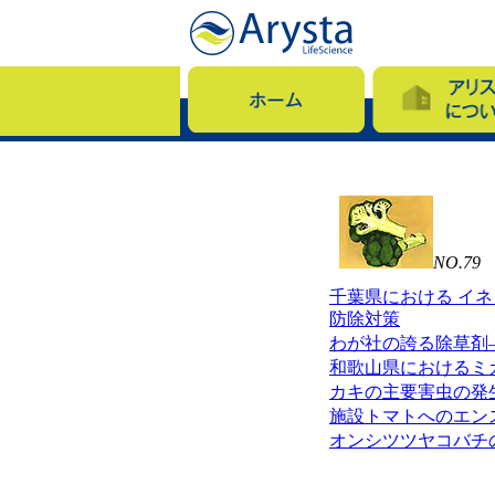
NO.79 
千葉県における イ
防除対策
わが社の誇る除草剤
和歌山県におけるミ
カキの主要害虫の発
施設トマトへのエン
オンシツツヤコバチ