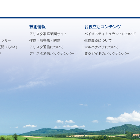
技術情報
お役立ちコンテンツ
アリスタ家庭菜園サイト
バイオスティミュラントについて
ャラリー
作物・病害虫・防除
生物農薬について
問（Q&A）
アリスタ通信について
マルハナバチについて
表
アリスタ通信バックナンバー
農薬ガイドのバックナンバー
C