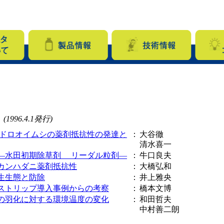
(1996.4.1発行)
ネドロオイムシの薬剤抵抗性の発達と
：
大谷徹
清水喜一
―水田初期除草剤 リーダル粒剤―
：
牛口良夫
カンハダニ薬剤抵抗性
：
大橋弘和
生生態と防除
：
井上雅央
ストリップ導入事例からの考察
：
橋本文博
の羽化に対する環境温度の変化
：
和田哲夫
中村善二朗