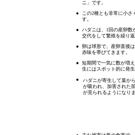
ニ」です。
●
この2種とも非常に小さ
す。
●
ハダニは、1回の産卵数が
交代をして繁殖を繰り返
●
卵は球形で、産卵直後は
赤味を帯びてきます。
●
短期間で一気に数が増え
生にはスポット的に発生
●
ハダニが寄生して葉か
が吸われ、加害された
が見られるようになり