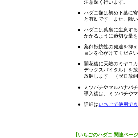
注意深く行います。
●
ハダニ類は初め下葉に寄
と有効です。また、除い
●
ハダニは葉裏に生息する
かかるように適切な量を
●
薬剤抵抗性の発達を抑え
ョンを心がけてください
●
開花後に天敵のミヤコカ
デックスバイタル）を放
放飼します。（ゼロ放飼
●
ミツバチやマルハナバチ
導入後は、ミツバチやマ
●
詳細は
いちごで使用でき
【いちごのハダニ 関連ペー