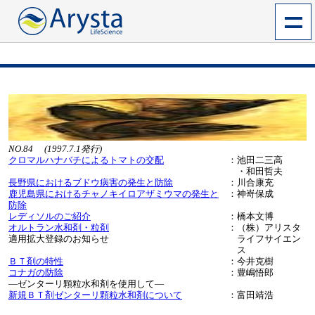
NO.84 (1997.7.1発行)
クロマルハナバチによるトマトの交配
：
池田二三高
・和田哲夫
長野県におけるブドウ病害の発生と防除
：
川合康充
鹿児島県におけるチャノキイロアザミウマの発生と
：
神嵜保成
防除
レディソルのご紹介
：
橋本文博
オルトラン水和剤・粒剤
：
（株）アリスタ
適用拡大登録のお知らせ
ライフサイエン
ス
ＢＴ剤の特性
：
今井克樹
コナガの防除
：
豊嶋悟郎
―ゼンターリ顆粒水和剤を使用して―
新規ＢＴ剤ゼンターリ顆粒水和剤について
：
富田靖浩